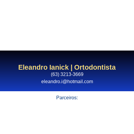
Menu
TOCANTINS
Eleandro Ianick | Ortodontista
(63) 3213-3669
eleandro.i@hotmail.com
Parceiros: