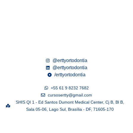
@erttyortodontia
@erttyortodontia
/erttyortodontia
+55 61 9 8232 7682
cursosertty@gmail.com
SHIS QI 1 - Ed Santos Dumont Medical Center, Cj B, Bl B,
Sala 05-06, Lago Sul, Brasília - DF, 71605-170