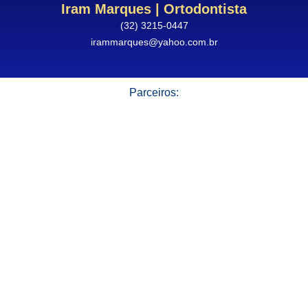
Iram Marques | Ortodontista
(32) 3215-0447
irammarques@yahoo.com.br
Parceiros: