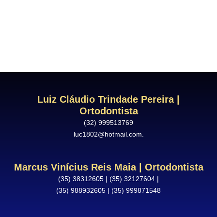
Menu
MINAS GERAIS
Luiz Cláudio Trindade Pereira |
Ortodontista
(32) 999513769
luc1802@hotmail.com.
Marcus Vinícius Reis Maia | Ortodontista
(35) 38312605 | (35) 32127604 |
(35) 988932605 | (35) 999871548